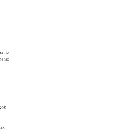
ı ile
meniz
 çok
la
mak