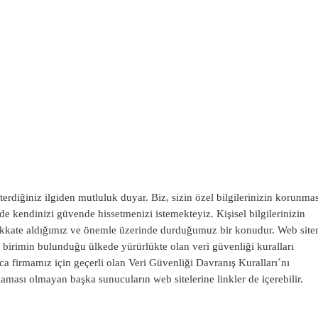
in Korunması Politi
erdiğiniz ilgiden mutluluk duyar. Biz, sizin özel bilgilerinizin korunmas
de kendinizi güvende hissetmenizi istemekteyiz. Kişisel bilgilerinizin
dikkate aldığımız ve önemle üzerinde durduğumuz bir konudur. Web site
lu birimin bulunduğu ülkede yürürlükte olan veri güvenliği kuralları
ca firmamız için geçerli olan Veri Güvenliği Davranış Kuralları´nı
aması olmayan başka sunucuların web sitelerine linkler de içerebilir.