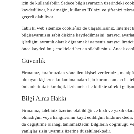
için de kullanılabilir. Sadece bilgisayarnızın üzerindeki coo
kaydediliyor, bu örneğin, kullanıcı ID´nizi ve şifrenizi tek
geçerli olabiliyor.
Tabii ki web sitemize cookie´siz de ulaşabilirsiniz. İnternet
bilgisayarınızın sabit diskine kaydedilmesini, tarayıcı ayarl
işlediğini ayrıntılı olarak öğrenmek isterseniz tarayıcı üreti
önce kaydedilmiş cookieleri her an silebilirsiniz. Ancak coo
Güvenlik
Firmamız, tarafımızdan yönetilen kişisel verilerinizi, man
olmayan kişilerce kullanılmamaları için koruma amacı ile t
önlemlerimiz teknolojik ilerlemeler ile birlikte sürekli geliş
Bilgi Alma Hakkı
Firmamız, talebiniz üzerine olabildiğince hızlı ve yazılı olar
olmadığını veya hangilerinin kayıt edildiğini bildirmektedir. 
da değiştirme olanağı tanınmaktadır. Bilgilerin doğruluğu ve g
yanlışlar sizin uyarınız üzerine düzeltilmektedir.