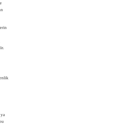
e
an
erin
a
ir.
enlik
 ya
 bu