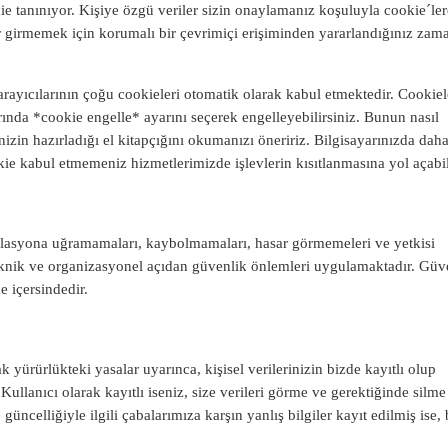
kie tanınıyor. Kişiye özgü veriler sizin onaylamanız koşuluyla cookie´ler
rar girmemek için korumalı bir çevrimiçi erişiminden yararlandığınız zam
 tarayıcılarının çoğu cookieleri otomatik olarak kabul etmektedir. Cookiel
arında *cookie engelle* ayarını seçerek engelleyebilirsiniz. Bunun nasıl
cinizin hazırladığı el kitapçığını okumanızı öneririz. Bilgisayarınızda dah
kie kabul etmemeniz hizmetlerimizde işlevlerin kısıtlanmasına yol açabil
ipülasyona uğramamaları, kaybolmamaları, hasar görmemeleri ve yetkisi
eknik ve organizasyonel açıdan güvenlik önlemleri uygulamaktadır. Güv
me içersindedir.
ak yürürlükteki yasalar uyarınca, kişisel verilerinizin bizde kayıtlı olup
Kullanıcı olarak kayıtlı iseniz, size verileri görme ve gerektiğinde silme
üncelliğiyle ilgili çabalarımıza karşın yanlış bilgiler kayıt edilmiş ise,