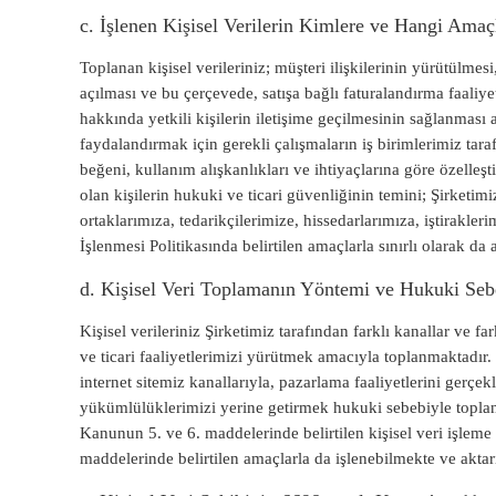
c. İşlenen Kişisel Verilerin Kimlere ve Hangi Amaçl
Toplanan kişisel verileriniz; müşteri ilişkilerinin yürütülmesi
açılması ve bu çerçevede, satışa bağlı faturalandırma faaliye
hakkında yetkili kişilerin iletişime geçilmesinin sağlanması
faydalandırmak için gerekli çalışmaların iş birimlerimiz tara
beğeni, kullanım alışkanlıkları ve ihtiyaçlarına göre özelleştir
olan kişilerin hukuki ve ticari güvenliğinin temini; Şirketimiz
ortaklarımıza, tedarikçilerimize, hissedarlarımıza, iştirakle
İşlenmesi Politikasında belirtilen amaçlarla sınırlı olarak da a
d. Kişisel Veri Toplamanın Yöntemi ve Hukuki Se
Kişisel verileriniz Şirketimiz tarafından farklı kanallar ve 
ve ticari faaliyetlerimizi yürütmek amacıyla toplanmaktadır. 
internet sitemiz kanallarıyla, pazarlama faaliyetlerini gerçe
yükümlülüklerimizi yerine getirmek hukuki sebebiyle toplanm
Kanunun 5. ve 6. maddelerinde belirtilen kişisel veri işleme
maddelerinde belirtilen amaçlarla da işlenebilmekte ve aktar