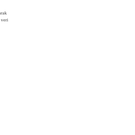
arak
 veri